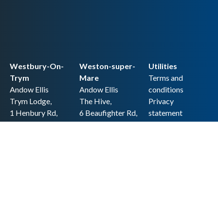
Westbury-On-
Weston-super-
Utilities
Trym
Mare
Terms and
Andow Ellis
Andow Ellis
conditions
Trym Lodge,
The Hive,
Privacy
1 Henbury Rd,
6 Beaufighter Rd,
statement
Westbury-on-
Weston-super-
Cookie policy
Trym,
Mare,
Accessibility
Bristol BS9 3HQ
BS24 8EE0
statement
0117 962 2721
01934 257 857
Copyright
hello@andow-
hello@andow-
ellis.co.uk
ellis.co.uk
Legal information
Andow Ellis is the trading name of Andow Ellis Limited. Registered Company