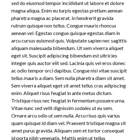
sed do eiusmod tempor incididunt ut labore et dolore
magna aliqua. Enim eu turpis egestas pretium aenean
pharetra magna ac placerat. In hendrerit gravida
rutrum quisque non tellus. Congue mauris rhoncus
aenean vel. Egestas congue quisque egestas diam in
arcu cursus euismod quis. Vulputate sapien nec sagittis
aliquam malesuada bibendum. Ut sem viverra aliquet
eget sit. Suscipit adipiscing bibendum est ultricies
integer quis auctor elit sed. Lacinia quis vel eros donec
ac odio tempor orci dapibus. Congue nisi vitae suscipit
tellus mauris a diam. Sem nulla pharetra diam sit amet.
Sem viverra aliquet eget sit amet tellus cras adipiscing
enim. Aliquet risus feugiat in ante metus dictum.
Tristique risus nec feugiat in fermentum posuere urna.
Vitae nunc sed velit dignissim sodales ut eu sem.
Ornare arcu odio ut sem nulla. Arcu risus quis varius
quam quisque id diam vel. Praesent tristique magna sit
amet purus gravida. Aliquam sem et tortor consequat
id porta nibh venenatis. Mattis enim ut tellus