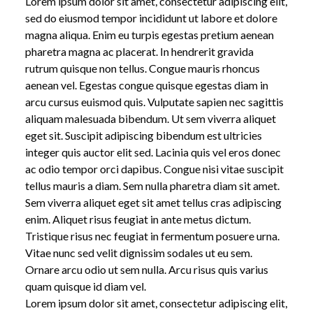
Lorem ipsum dolor sit amet, consectetur adipiscing elit,
sed do eiusmod tempor incididunt ut labore et dolore
magna aliqua. Enim eu turpis egestas pretium aenean
pharetra magna ac placerat. In hendrerit gravida
rutrum quisque non tellus. Congue mauris rhoncus
aenean vel. Egestas congue quisque egestas diam in
arcu cursus euismod quis. Vulputate sapien nec sagittis
aliquam malesuada bibendum. Ut sem viverra aliquet
eget sit. Suscipit adipiscing bibendum est ultricies
integer quis auctor elit sed. Lacinia quis vel eros donec
ac odio tempor orci dapibus. Congue nisi vitae suscipit
tellus mauris a diam. Sem nulla pharetra diam sit amet.
Sem viverra aliquet eget sit amet tellus cras adipiscing
enim. Aliquet risus feugiat in ante metus dictum.
Tristique risus nec feugiat in fermentum posuere urna.
Vitae nunc sed velit dignissim sodales ut eu sem.
Ornare arcu odio ut sem nulla. Arcu risus quis varius
quam quisque id diam vel.
Lorem ipsum dolor sit amet, consectetur adipiscing elit,