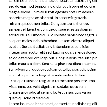
Lorem ipsum dolor sit amet, consectetur adipiscing elit,
sed do eiusmod tempor incididunt ut labore et dolore
magna aliqua. Enim eu turpis egestas pretium aenean
pharetra magna ac placerat. In hendrerit gravida
rutrum quisque non tellus. Congue mauris rhoncus
aenean vel. Egestas congue quisque egestas diam in
arcu cursus euismod quis. Vulputate sapien nec sagittis
aliquam malesuada bibendum. Ut sem viverra aliquet
eget sit. Suscipit adipiscing bibendum est ultricies
integer quis auctor elit sed. Lacinia quis vel eros donec
ac odio tempor orci dapibus. Congue nisi vitae suscipit
tellus mauris a diam. Sem nulla pharetra diam sit amet.
Sem viverra aliquet eget sit amet tellus cras adipiscing
enim. Aliquet risus feugiat in ante metus dictum.
Tristique risus nec feugiat in fermentum posuere urna.
Vitae nunc sed velit dignissim sodales ut eu sem.
Ornare arcu odio ut sem nulla. Arcu risus quis varius
quam quisque id diam vel.
Lorem ipsum dolor sit amet, consectetur adipiscing elit,