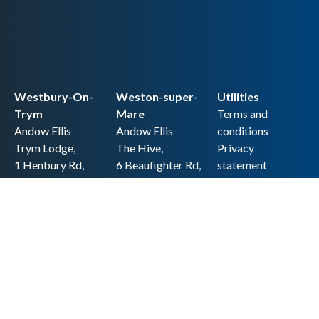
Westbury-On-
Weston-super-
Utilities
Trym
Mare
Terms and
Andow Ellis
Andow Ellis
conditions
Trym Lodge,
The Hive,
Privacy
1 Henbury Rd,
6 Beaufighter Rd,
statement
Westbury-on-
Weston-super-
Cookie policy
Trym,
Mare,
Accessibility
Bristol BS9 3HQ
BS24 8EE0
statement
0117 962 2721
01934 257 857
Copyright
hello@andow-
hello@andow-
ellis.co.uk
ellis.co.uk
Legal information
Andow Ellis is the trading name of Andow Ellis Limited. Registered Company