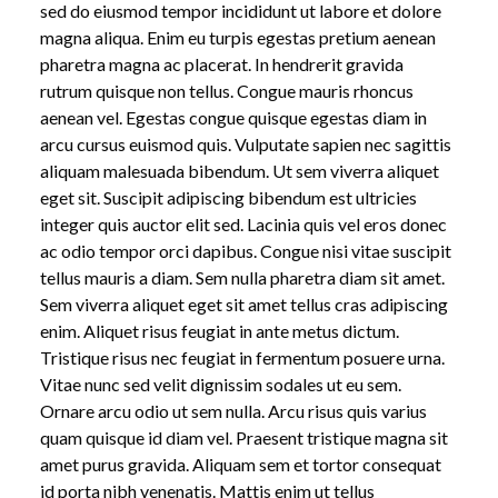
sed do eiusmod tempor incididunt ut labore et dolore
magna aliqua. Enim eu turpis egestas pretium aenean
pharetra magna ac placerat. In hendrerit gravida
rutrum quisque non tellus. Congue mauris rhoncus
aenean vel. Egestas congue quisque egestas diam in
arcu cursus euismod quis. Vulputate sapien nec sagittis
aliquam malesuada bibendum. Ut sem viverra aliquet
eget sit. Suscipit adipiscing bibendum est ultricies
integer quis auctor elit sed. Lacinia quis vel eros donec
ac odio tempor orci dapibus. Congue nisi vitae suscipit
tellus mauris a diam. Sem nulla pharetra diam sit amet.
Sem viverra aliquet eget sit amet tellus cras adipiscing
enim. Aliquet risus feugiat in ante metus dictum.
Tristique risus nec feugiat in fermentum posuere urna.
Vitae nunc sed velit dignissim sodales ut eu sem.
Ornare arcu odio ut sem nulla. Arcu risus quis varius
quam quisque id diam vel. Praesent tristique magna sit
amet purus gravida. Aliquam sem et tortor consequat
id porta nibh venenatis. Mattis enim ut tellus